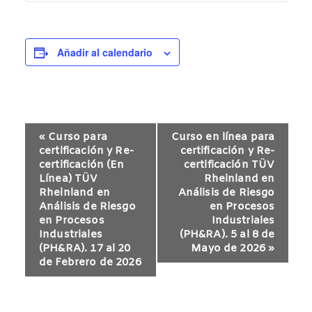
Añadir al calendario
N
«
Curso para
Curso en línea para
a
certificación y Re-
certificación y Re-
v
certificación (En
certificación TÜV
Línea) TÜV
Rheinland en
e
Rheinland en
Análisis de Riesgo
g
Análisis de Riesgo
en Procesos
a
en Procesos
Industriales
Industriales
(PH&RA). 5 al 8 de
c
(PH&RA). 17 al 20
Mayo de 2026
»
i
de Febrero de 2026
ó
n